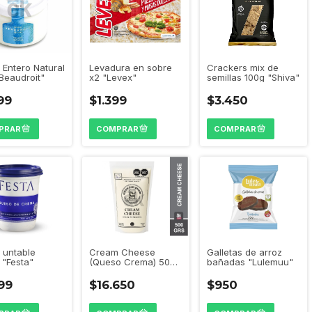
Crackers mix de
Levadura en sobre
 Entero Natural
semillas 100g "Shiva"
x2 "Levex"
Beaudroit"
$3.450
$1.399
99
 untable
Galletas de arroz
Cream Cheese
 "Festa"
bañadas "Lulemuu"
(Queso Crema) 500g
"Aviv"
99
$950
$16.650