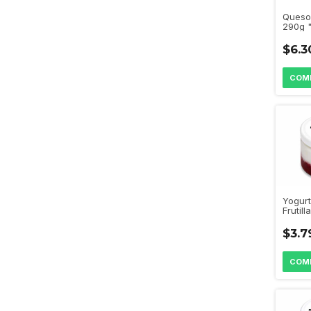
Queso
290g "
$6.3
Yogurt
Frutill
"Beaud
$3.7