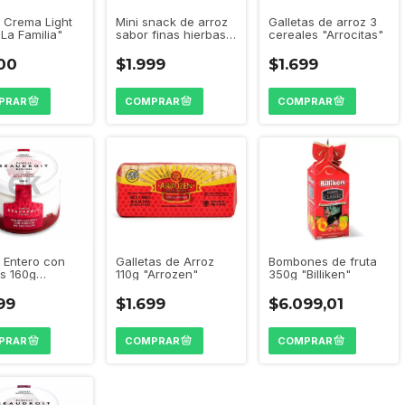
 Crema Light
Mini snack de arroz
Galletas de arroz 3
La Familia"
sabor finas hierbas
cereales "Arrocitas"
"Arrocitas"
00
$1.999
$1.699
Galletas de Arroz
Bombones de fruta
 Entero con
110g "Arrozen"
350g "Billiken"
as 160g
roit"
$1.699
$6.099,01
99