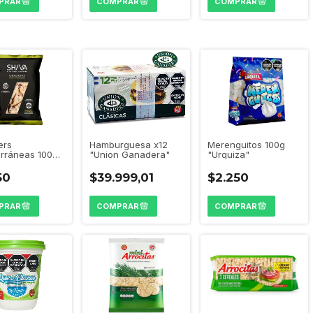
ers
Hamburguesa x12
Merenguitos 100g
erráneas 100g
"Union Ganadera"
"Urquiza"
"
50
$39.999,01
$2.250