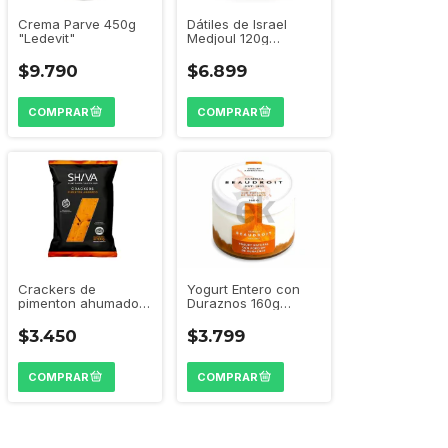
Dátiles de Israel
Crema Parve 450g
Medjoul 120g
"Ledevit"
"Helueni"
$6.899
$9.790
Crackers de
Yogurt Entero con
pimenton ahumado
Duraznos 160g
100g "Shiva"
"Beaudroit"
$3.450
$3.799