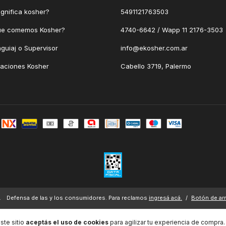
gnifica kosher?
5491121763503
ue comemos Kosher?
4740-6642 / Wapp 11 2176-3503
guiaj o Supervisor
info@ekosher.com.ar
caciones Kosher
Cabello 3719, Palermo
.
Defensa de las y los consumidores. Para reclamos
ingresá acá.
/
Botón de ar
ste sitio
aceptás el uso de cookies
para agilizar tu experiencia de compra.