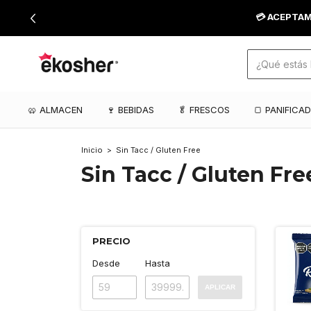
💳 ACEPTAM
🥨 ALMACEN
🍷 BEBIDAS
🥬 FRESCOS
🍞 PANIFICA
Inicio
>
Sin Tacc / Gluten Free
Sin Tacc / Gluten Fre
PRECIO
Desde
Hasta
APLICAR