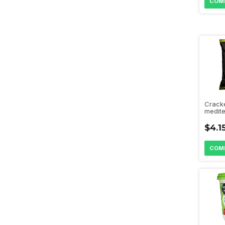
Crack
medit
"Shiva
$4.1