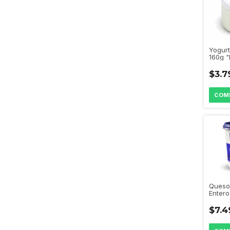
Yogurt
160g "
$3.7
Queso
Entero
$7.4