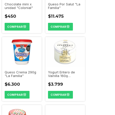
Chocolate mini x
Queso Por Salut "La
unidad "Colonial"
Familia"
$450
$11.475
Queso Crema 290g
Yogurt Entero de
"La Familia"
Vainilla 160g
"Beaudroit"
$6.300
$3.799