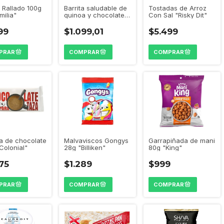
Barrita saludable de
Tostadas de Arroz
 Rallado 100g
quinoa y chocolate
Con Sal "Risky Dit"
milia"
"Wik Taste"
$1.099,01
$5.499
99
a de chocolate
Malvaviscos Gongys
Garrapiñada de mani
Colonial"
28g "Billiken"
80g "King"
75
$1.289
$999