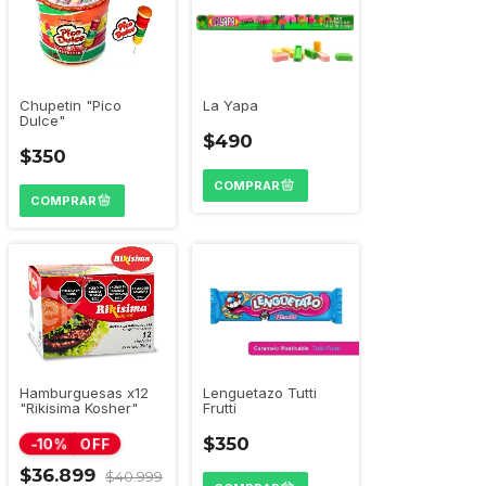
Chupetin "Pico
La Yapa
Dulce"
$490
$350
Lenguetazo Tutti
Hamburguesas x12
Frutti
"Rikisima Kosher"
$350
-
10
%
OFF
$36.899
$40.999