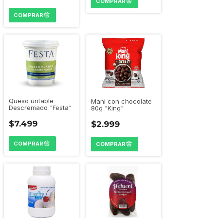
Queso untable
Mani con chocolate
Descremado "Festa"
80g "King"
$7.499
$2.999