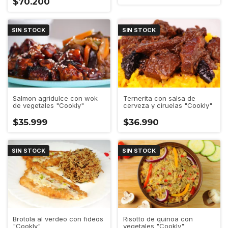
$70.200
SIN STOCK
SIN STOCK
Salmon agridulce con wok
Ternerita con salsa de
de vegetales "Cookly"
cerveza y ciruelas "Cookly"
$35.999
$36.990
SIN STOCK
SIN STOCK
Brotola al verdeo con fideos
Risotto de quinoa con
"Cookly"
vegetales "Cookly"