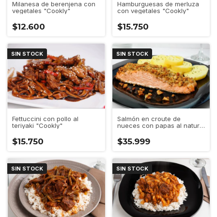
Milanesa de berenjena con
Hamburguesas de merluza
vegetales "Cookly"
con vegetales "Cookly"
$12.600
$15.750
SIN STOCK
SIN STOCK
Fettuccini con pollo al
Salmón en croute de
teriyaki "Cookly"
nueces con papas al natural
"Cookly"
$15.750
$35.999
SIN STOCK
SIN STOCK