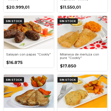
$20.999,01
$11.550,01
SIN STOCK
SIN STOCK
Salayan con papas "Cookly"
Milanesa de merluza con
pure "Cookly"
$16.875
$17.850
SIN STOCK
SIN STOCK