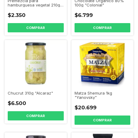
Premezcla para
Chocolate Orgánico 80%
hamburguesa vegetal 210g
100g "Colonial"
"Natural Pop"
$2.350
$6.799
Chucrut 310g "Alcaraz"
Matza Shemura 1kg
"Yanovsky"
$6.500
$20.699