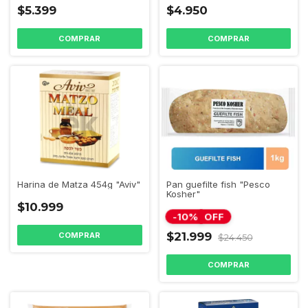
$5.399
$4.950
Harina de Matza 454g "Aviv"
Pan guefilte fish "Pesco
Kosher"
$10.999
-
10
%
OFF
$21.999
$24.450