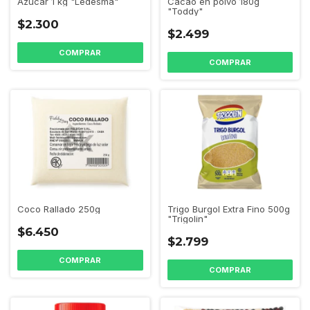
Cacao en polvo 180g
Azucar 1 kg "Ledesma"
"Toddy"
$2.300
$2.499
Coco Rallado 250g
Trigo Burgol Extra Fino 500g
"Trigolin"
$6.450
$2.799