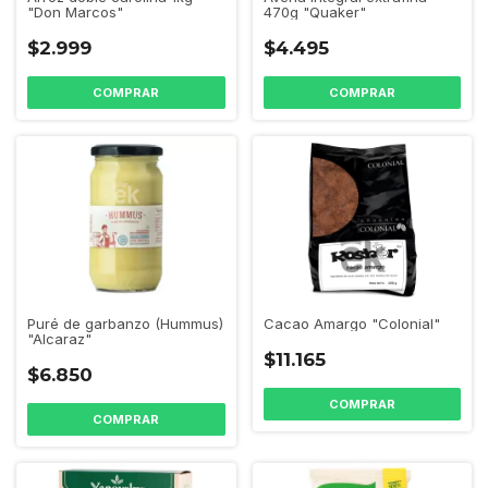
"Don Marcos"
470g "Quaker"
$2.999
$4.495
Cacao Amargo "Colonial"
Puré de garbanzo (Hummus)
"Alcaraz"
$11.165
$6.850