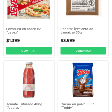
Levadura en sobre x2
Baharat (Pimienta de
"Levex"
Jamaica) 35g
$1.399
$3.599
Tomate Triturado 480g
Cacao en polvo 360g
"Alcaraz"
"Toddy"