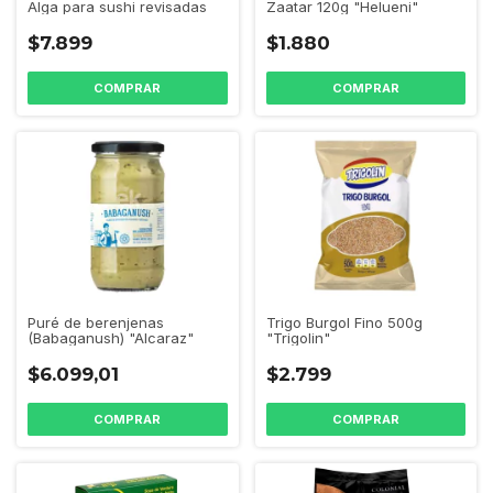
Alga para sushi revisadas
Zaatar 120g "Helueni"
$7.899
$1.880
Puré de berenjenas
Trigo Burgol Fino 500g
(Babaganush) "Alcaraz"
"Trigolin"
$6.099,01
$2.799