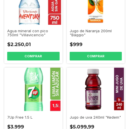
Jugo de Naranja 200ml
Agua mineral con pico
"Baggio"
750ml "Villavicencio"
$999
$2.250,01
Jugo de uva 240ml "Kedem"
7Up Free 1.5 L
$5.099,99
$3.999