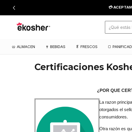
💳 ACEPTAM
🥨 ALMACEN
🍷 BEBIDAS
🥬 FRESCOS
🍞 PANIFICA
Certificaciones Kosh
¿POR QUE CERTIFICAMOS
La razon principa
otorgados el sell
consumidores.
Otra razón es qu