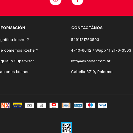
NFORMACIÓN
CONTACTÁNOS
gnifica kosher?
5491121763503
ue comemos Kosher?
4740-6642 / Wapp 11 2176-3503
guiaj o Supervisor
info@ekosher.com.ar
caciones Kosher
Cabello 3719, Palermo