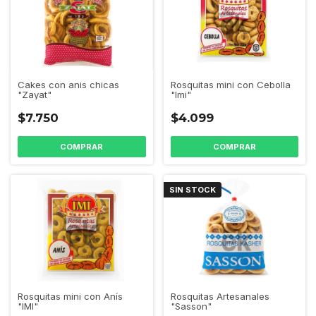
Cakes con anis chicas
Rosquitas mini con Cebolla
"Zayat"
"Imi"
$7.750
$4.099
SIN STOCK
Rosquitas mini con Anís
Rosquitas Artesanales
"IMI"
"Sasson"