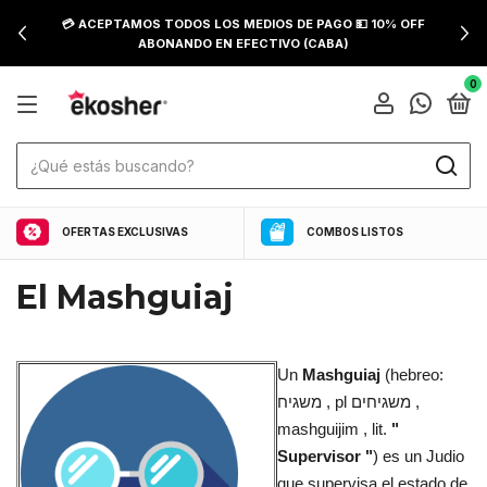
💳 ACEPTAMOS TODOS LOS MEDIOS DE PAGO 💵 10% OFF
ABONANDO EN EFECTIVO (CABA)
0
OFERTAS EXCLUSIVAS
COMBOS LISTOS
El Mashguiaj
Un
Mashguiaj
(hebreo:
משגיח , pl משגיחים ,
mashguijim , lit.
"
Supervisor "
) es un Judio
que supervisa el estado de