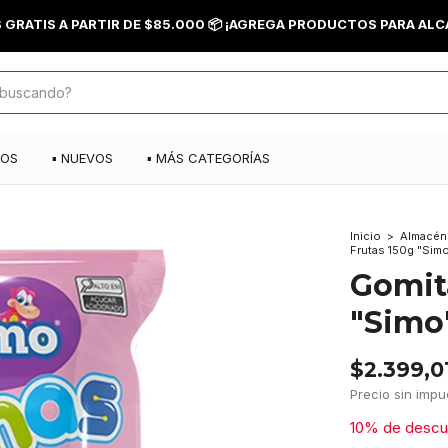
S GRATIS A PARTIR DE $85.000 📦 ¡AGREGA PRODUCTOS PARA AL
DOS
▪️ NUEVOS
▪️ MÁS CATEGORÍAS
Inicio
>
Almacén
Frutas 150g "Sim
Gomit
"Simo
$2.399,0
Precio sin imp
10% de descu