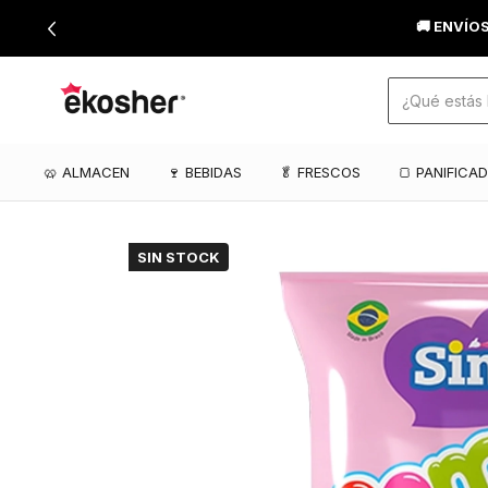
🚚 ENVÍO
🥨 ALMACEN
🍷 BEBIDAS
🥬 FRESCOS
🍞 PANIFICA
SIN STOCK