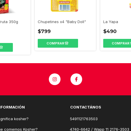
Chupetines x4 "Baby Doll"
La Yapa
ruta 350g
$799
$490
NFORMACIÓN
CONTACTÁNOS
gnifica kosher?
5491121763503
ue comemos Kosher?
4740-6642 / Wapp 11 2176-3503