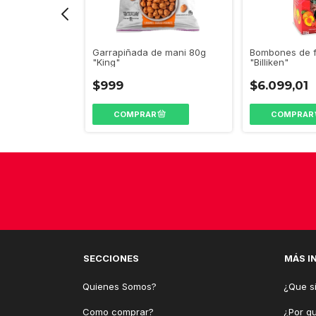
Bombones de f
urim"
Garrapiñada de mani 80g
"Billiken"
"King"
$6.099,01
$999
SECCIONES
MÁS I
Quienes Somos?
¿Que si
Como comprar?
¿Por q