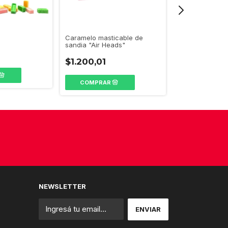
Caramelo masticable de
Oblea de Choc
sandia "Air Heads"
"Manamit"
$1.200,01
$550,01
NEWSLETTER