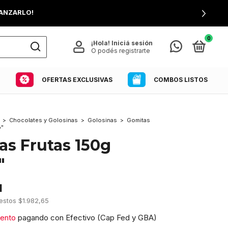
CANZARLO!
0
¡Hola!
Iniciá sesión
O podés registrarte
COMBOS LISTOS
OFERTAS EXCLUSIVAS
>
Chocolates y Golosinas
>
Golosinas
>
Gomitas
o"
as Frutas 150g
"
1
uestos
$1.982,65
ento
pagando con Efectivo (Cap Fed y GBA)