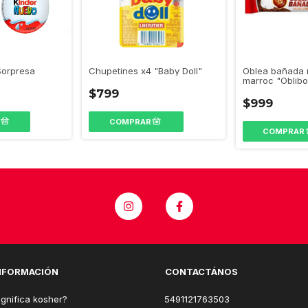
Sorpresa
Chupetines x4 "Baby Doll"
Oblea bañada r
marroc "Oblibo
$799
$999
NFORMACIÓN
CONTACTÁNOS
gnifica kosher?
5491121763503