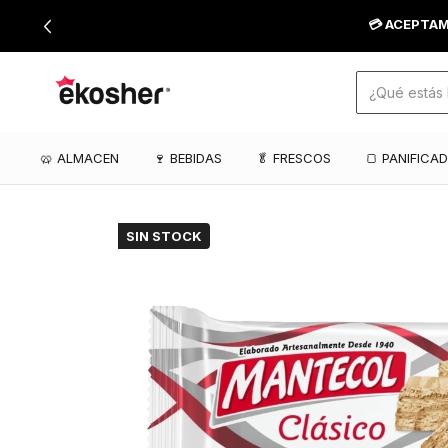
💳 ACEPTAM
🥨 ALMACEN
🍷 BEBIDAS
🥬 FRESCOS
🍞 PANIFICA
SIN STOCK