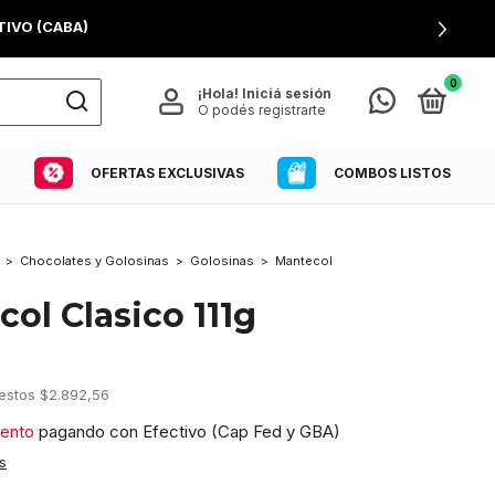
IVO (CABA)
0
¡Hola!
Iniciá sesión
O podés registrarte
COMBOS LISTOS
OFERTAS EXCLUSIVAS
>
Chocolates y Golosinas
>
Golosinas
>
Mantecol
ol Clasico 111g
uestos
$2.892,56
ento
pagando con Efectivo (Cap Fed y GBA)
s