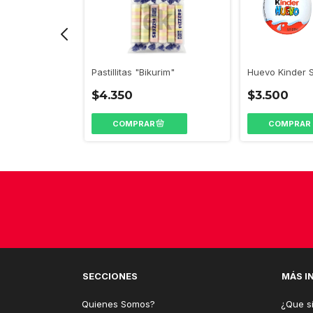
olate 20g
Huevo Kinder 
Pastillitas "Bikurim"
$3.500
$4.350
COMPRAR
SECCIONES
MÁS I
Quienes Somos?
¿Que si