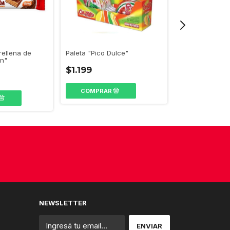
ellena de
Paleta "Pico Dulce"
Bombones de f
n"
"Billiken"
$1.199
$6.099,01
NEWSLETTER