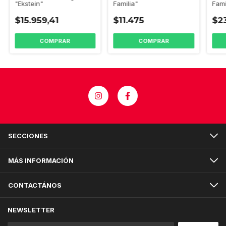
"Ekstein"
Familia"
Fami
$15.959,41
$11.475
$23
SECCIONES
MÁS INFORMACIÓN
CONTACTÁNOS
NEWSLETTER