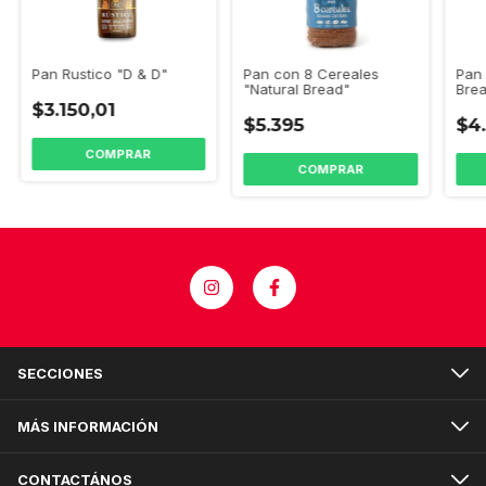
Pan Rustico "D & D"
Pan 
Pan con 8 Cereales
Bre
"Natural Bread"
$3.150,01
$4
$5.395
SECCIONES
MÁS INFORMACIÓN
CONTACTÁNOS