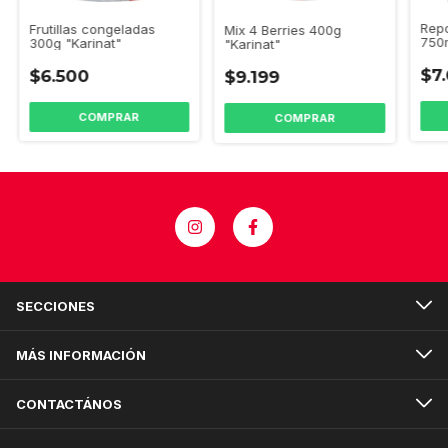
Repo
Frutillas congeladas
Mix 4 Berries 400g
750
300g "Karinat"
"Karinat"
$7
$6.500
$9.199
SECCIONES
MÁS INFORMACIÓN
CONTACTÁNOS